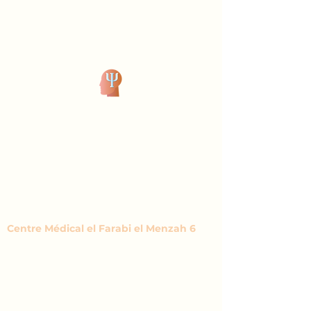
Dr Houssem Louiz
Consultation en ligne
Langue :
+21698271807
/
+21671767717
Centre Médical el Farabi el Menzah 6