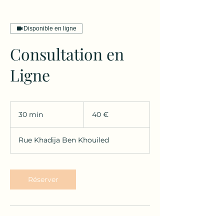
Disponible en ligne
Consultation en
Ligne
40
euros
30 min
3
40 €
0
m
Rue Khadija Ben Khouiled
i
n
Réserver