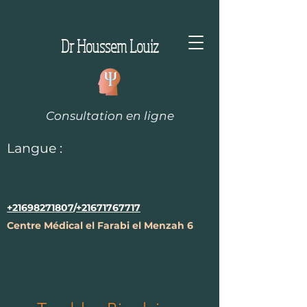
Dr Houssem Louiz
Consultation en ligne
Langue :
+21698271807
/
+21671767717
Centre Médical el Farabi el Menzah 6