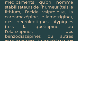
médicaments qu’on nomme
stabilisateurs de l’humeur (tels le
lithium, l’acide valproique, la
carbamazépine, le lamotrigine),
des neuroleptiques atypiques
(tels la quetiapine ou
l’olanzapine), des
benzodiazépines ou autres
médicaments. Le psychiatre est
le professionnel le mieux placé
pour choisir avec la personne la
combinaison de médicaments
optimale pour une phase de la
maladie donnée.
La psychothérapie et la
psychoéducation sont
également utiles afin d’aider la
personne à anticiper, prévenir et
adresser les symptômes de la
maladie.
Que puis-je faire ?