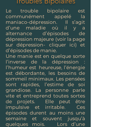
Troubles Bipolaires
Le trouble bipolaire est
communément appelé la
maniaco-dépression. Il s’agit
d’une maladie où il y a
alternance d’épisodes de
dépression majeure (voir la page
sur dépression- cliquer ici) et
d’épisodes de manie.
Une manie est en quelque sorte
l’inverse de la dépression :
l’humeur est heureuse, l’énergie
est débordante, les besoins de
sommeil minimaux. Les pensées
sont rapides, l’estime de soi
grandiose. La personne parle
vite et entreprend toutes sortes
de projets. Elle peut être
impulsive et irritable. Ces
épisodes durent au moins une
semaine et souvent jusqu’à
quelques mois. Lors d’une