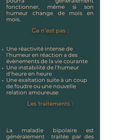
pourra généralement
fonctionner, même si son
humeur change de mois en
mois.
Ce n'est pas :
Une réactivité intense de
l’humeur en réaction a des
évènements de la vie courante
Une instabilité de l’humeur
d’heure en heure
Une exaltation suite à un coup
de foudre ou une nouvelle
relation amoureuse
Les traitements :
La maladie bipolaire est
généralement traitée par des