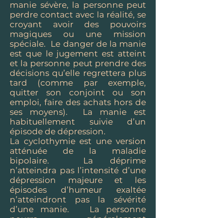
manie sévère, la personne peut
perdre contact avec la réalité, se
croyant avoir des pouvoirs
magiques ou une mission
spéciale. Le danger de la manie
est que le jugement est atteint
et la personne peut prendre des
décisions qu’elle regrettera plus
tard (comme par exemple,
quitter son conjoint ou son
emploi, faire des achats hors de
ses moyens). La manie est
habituellement suivie d’un
épisode de dépression.
La cyclothymie est une version
atténuée de la maladie
bipolaire. La déprime
n’atteindra pas l’intensité d’une
dépression majeure et les
épisodes d’humeur exaltée
n’atteindront pas la sévérité
d’une manie. La personne